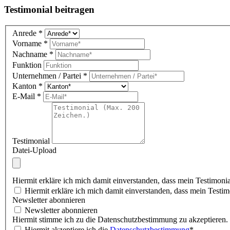
Testimonial beitragen
Testimonial
Anrede
*
DE
Vorname
*
(overlay)
Nachname
*
Funktion
Unternehmen / Partei
*
Kanton
*
E-Mail
*
Testimonial
Datei-Upload
Hiermit erkläre ich mich damit einverstanden, dass mein Testimonia
Hiermit erkläre ich mich damit einverstanden, dass mein Testimo
Newsletter abonnieren
Newsletter abonnieren
Hiermit stimme ich zu die Datenschutzbestimmung zu akzeptieren.
Hiermit akzeptiere ich die
Datenschutzbestimmung
*.