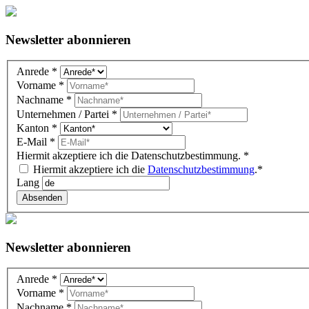
Newsletter abonnieren
Newsletter
Anrede
*
DE
Vorname
*
(overlay)
Nachname
*
Unternehmen / Partei
*
Kanton
*
E-Mail
*
Hiermit akzeptiere ich die Datenschutzbestimmung.
*
Hiermit akzeptiere ich die
Datenschutzbestimmung
.*
Lang
Absenden
Newsletter abonnieren
Newsletter
Anrede
*
DE
Vorname
*
(footer)
Nachname
*