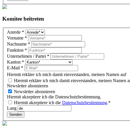
Komitee beitreten
Komitee
Anrede
*
DE
Vorname
*
(overlay)
Nachname
*
Funktion
*
Unternehmen / Partei
*
Kanton
*
E-Mail
*
Hiermit erkläre ich mich damit einverstanden, meinen Namen auf d
Hiermit erkläre ich mich damit einverstanden, meinen Namen au
Newsletter abonnieren
Newsletter abonnieren
Hiermit akzeptiere ich die Datenschutzbestimmung.
Hiermit akzeptiere ich die
Datenschutzbestimmung
.*
Lang
Senden