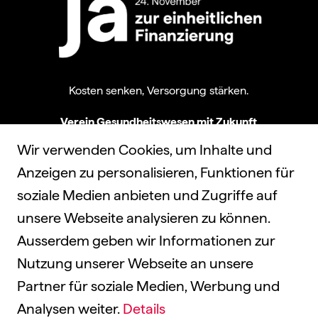
Kosten senken, Versorgung stärken.
Verein Gesundheitswesen mit Zukunft
3000 Bern
Wir verwenden Cookies, um Inhalte und
info@einheitliche-finanzierung.ch
Anzeigen zu personalisieren, Funktionen für
soziale Medien anbieten und Zugriffe auf
unsere Webseite analysieren zu können.
Ausserdem geben wir Informationen zur
Nutzung unserer Webseite an unsere
Datenschutz
Partner für soziale Medien, Werbung und
Analysen weiter.
Details
Impressum