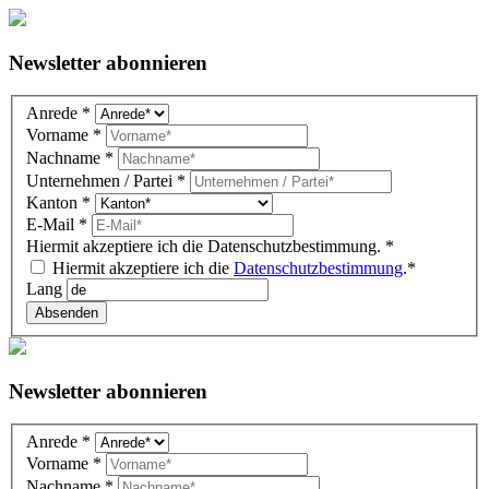
Newsletter abonnieren
Newsletter
Anrede
*
DE
Vorname
*
(overlay)
Nachname
*
Unternehmen / Partei
*
Kanton
*
E-Mail
*
Hiermit akzeptiere ich die Datenschutzbestimmung.
*
Hiermit akzeptiere ich die
Datenschutzbestimmung
.*
Lang
Absenden
Newsletter abonnieren
Newsletter
Anrede
*
DE
Vorname
*
(footer)
Nachname
*